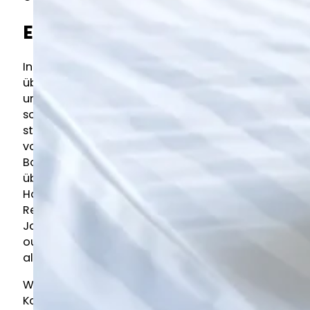
Einleitung
In der Hotellerie entscheidet Sauberkeit direkt
über Gästebewertungen, Wiederbuchungen
und letztlich den wirtschaftlichen Erfolg. Eine
schmutzige Dusche, fleckige Bettwäsche oder
staubige Lobbymöbel landen heute innerhalb
von Minuten als 1-Stern-Bewertung auf
Booking.com oder Google — und beeinflussen
über Jahre die Buchungslage. Gleichzeitig sind
Hotels einer der anspruchsvollsten
Reinigungsbereiche überhaupt: 365 Tage im
Jahr, hohe Geschwindigkeit zwischen Check-
out und Check-in, repräsentative Qualität in
allen Bereichen, Diskretion gegenüber Gästen.
Wir reinigen Hotels unterschiedlicher
Kategorien — von der Pension bis zum 4-