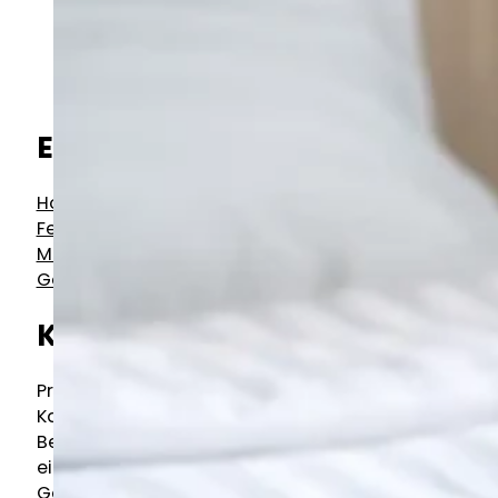
Glasflächen
Küchenbereiche
Sanitäranlagen
Treppenhäuser
Empfohlene Leistungen
Hotelreinigung
,
Glasreinigung
,
Fensterreinigung
,
Bodenpolitur
,
Marmoraufbereitung
,
Textilreinigung
,
Geländereinigung
Kurzbeschreibung
Professionelle Hotelreinigung für Hotels jeder
Kategorie — Zimmerreinigung, öffentliche
Bereiche und Wellness-Zonen, mit
eingespielten Teams, höchster
Geschwindigkeit und konstanter Qualität.