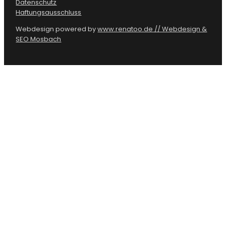
Datenschutz
Haftungsausschluss
Webdesign powered by
www.renatoo.de // Webdesign &
SEO Mosbach