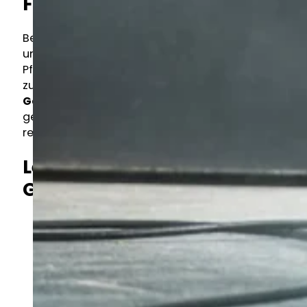
Flächen
Betriebsgelände, Parkflächen, Zufahrtswege
und Außenanlagen brauchen regelmäßige
Pflege, um einen gepflegten Gesamteindruck
zu hinterlassen. Unsere professionelle
Geländereinigung
sorgt dafür, dass Ihr
gesamtes Außengelände sauber, sicher und
repräsentativ ist.
Leistungen der
Geländereinigung
Kehrung und Reinigung von Parkflächen
und Zufahrten
Reinigung von Gehwegen, Treppen und
Eingangsbereichen
Entfernung von Unkraut aus Fugen und
Pflasterflächen